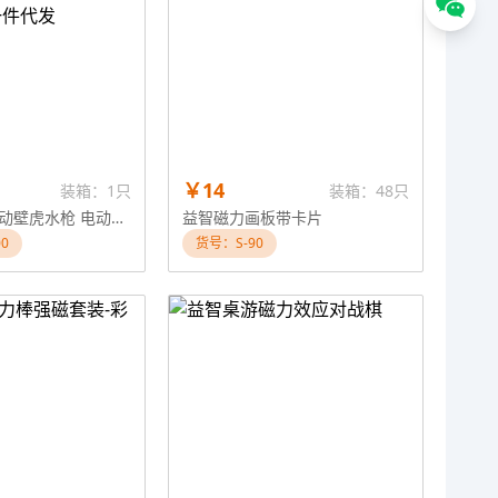
￥14
装箱：1只
装箱：48只
【米黄色】电动壁虎水枪 电动水枪玩具 可一件代发
益智磁力画板带卡片
0
货号：S-90