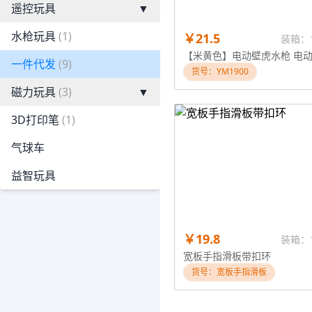
遥控玩具
▼
水枪玩具
(1)
￥21.5
装箱：
一件代发
(9)
货号：YM1900
磁力玩具
(3)
▼
3D打印笔
(1)
气球车
益智玩具
￥19.8
装箱：
宽板手指滑板带扣环
货号：宽板手指滑板