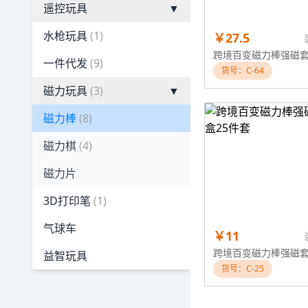
遥控玩具
▼
水枪玩具
(1)
￥27.5
一件代发
(9)
货号：C-64
磁力玩具
(3)
▼
磁力棒
(8)
磁力棋
(4)
磁力片
3D打印笔
(1)
气球车
￥11
益智玩具
货号：C-25