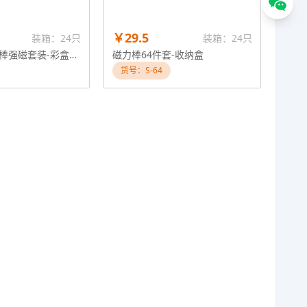
￥29.5
装箱：24只
装箱：24只
跨境百变磁力棒强磁套装-彩盒36件套
磁力棒64件套-收纳盒
货号：S-64